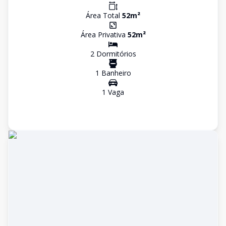
Área Total
52
m²
Área Privativa
52
m²
2
Dormitório
s
1
Banheiro
1
Vaga