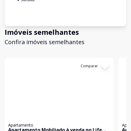
Imóveis semelhantes
Confira imóveis semelhantes
Cód:
9002T04EH
Comparar
Có
Apartamento
Apa
Apartamento Mobiliado à venda no Life
Apa