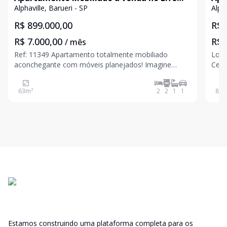
Park Alphaville
Pac
Alphaville, Barueri - SP
Alpha
R$ 899.000,00
R$ 
R$ 7.000,00
R$ 
/ mês
Ref: 11349 Apartamento totalmente mobiliado
Loca
aconchegante com móveis planejados! Imagine
Cent
acordar todos os dias com a vista exuberante de
conv
Alphaville e a comodidade de ter tudo o que você
Desc
63
m²
2
2
1
1
85
m
precisa ao seu alcance. Este apartamento de 2
Área
dormitórios , sendo 1
em e
Estamos construindo uma plataforma completa para os