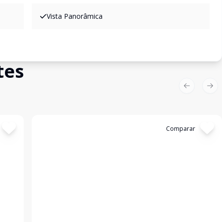
Vista Panorâmica
tes
Previous sl
Nex
Cód:
9002T05EH
Comparar