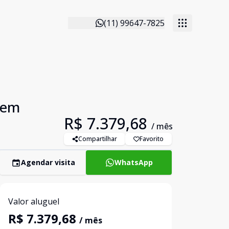
(11) 99647-7825
o em
R$ 7.379,68
/ mês
Compartilhar
Favorito
Agendar visita
WhatsApp
Valor aluguel
R$ 7.379,68
/ mês