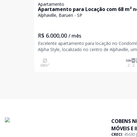
Apartamento
Apartamento para Locação com 68 m² n
Alpha Style Alphaville
Alphaville, Barueri - SP
R$ 6.000,00
/ mês
Excelente apartamento para locação no Condomí
Alpha Style, localizado no centro de Alphaville, u
regiões mais valorizadas e completas da cidade. I
para quem busca conforto, praticidade e qualidad
68
m²
2
2
vida, com fácil acesso a restaurantes, pad
COBENS N
MÓVEIS E 
CRECI:
45630-J