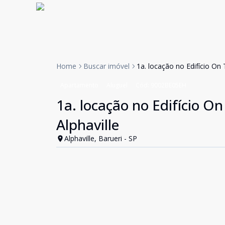
Home
Buscar imóvel
1a. locação no Edifício On 
Apartamento
Aluguel
Cód:
9002BE05EH
1a. locação no Edifício On
Alphaville
Alphaville, Barueri - SP