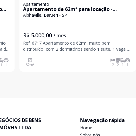
Apartamento
o
Apartamento de 62m² para locação -
Excelente localização em Alphaville
Alphaville, Barueri - SP
R$ 5.000,00
/ mês
nio
Ref: 6717 Apartamento de 62m², muito bem
ma das
distribuído, com 2 dormitórios sendo 1 suíte, 1 vaga de
deal
garagem , varanda. Conta com gabinetes instalados e
e de
ambientes funcionais, prontos para uso. Localização
1
1
62
m²
2
2
1
1
privilegiada, com fácil acesso à Rodovia Ca
EGÓCIOS DE BENS
Navegação rápida
IMÓVEIS LTDA
Home
Sobre nós