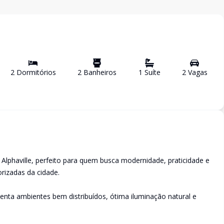
2
Dormitório
s
2
Banheiro
s
1
Suíte
2
Vaga
s
Alphaville, perfeito para quem busca modernidade, praticidade e
rizadas da cidade.
enta ambientes bem distribuídos, ótima iluminação natural e