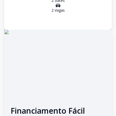
2
Suíte
s
2
Vaga
s
Financiamento Fácil