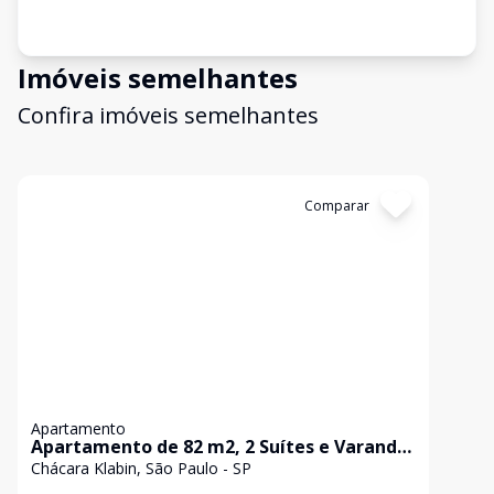
Imóveis semelhantes
Confira imóveis semelhantes
Cód:
9114M03WH
Comparar
Apartamento
Apartamento de 82 m2, 2 Suítes e Varanda
Gourmet na Chácara Klabin
Chácara Klabin, São Paulo - SP