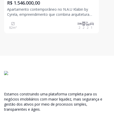
R$ 1.546.000,00
Apartamento contemporâneo no N.A.U Klabin by
Cyrela, empreendimento que combina arquitetura
moderna, conforto e praticidade em uma das regiões
mais desejadas de São Paulo. Com 82 m2 de área
82
m²
2
2
2
1
privativa, o imóvel conta com 2 dormitórios, ambos
suítes, alé
Estamos construindo uma plataforma completa para os
negócios imobiliários com maior liquidez, mais segurança e
gestão dos ativos por meio de processos simples,
transparentes e ágeis.