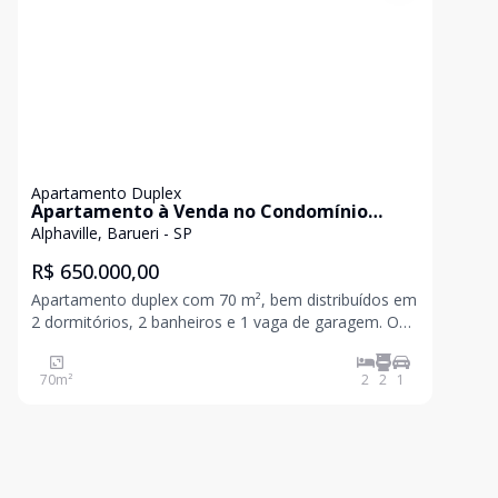
Apartamento Duplex
Apartamento à Venda no Condomínio
Duplex House - Alphaville
Alphaville, Barueri - SP
R$ 650.000,00
Apartamento duplex com 70 m², bem distribuídos em
2 dormitórios, 2 banheiros e 1 vaga de garagem. O
imóvel possui ambientes integrados, com excelente
iluminação natural e ventilação, oferecendo conforto
70
m²
2
2
1
e praticidade no dia a dia. Informações Gerais: