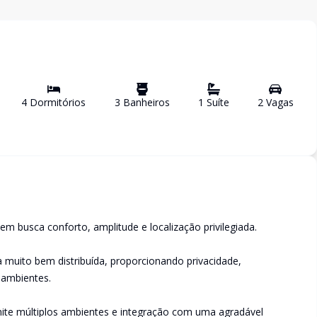
4
Dormitório
s
3
Banheiro
s
1
Suíte
2
Vaga
s
m busca conforto, amplitude e localização privilegiada.
a muito bem distribuída, proporcionando privacidade,
 ambientes.
mite múltiplos ambientes e integração com uma agradável