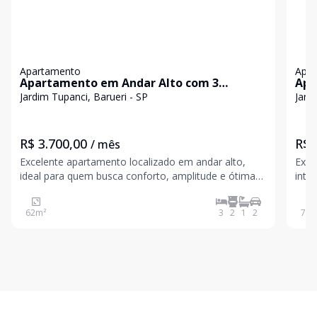
Apartamento
Apa
Apartamento em Andar Alto com 3
Apa
Dormitórios, Sacada e 2 Vagas
- Ba
Jardim Tupanci, Barueri - SP
Jard
R$ 3.700,00
R$ 
/ mês
Excelente apartamento localizado em andar alto,
Exce
ideal para quem busca conforto, amplitude e ótima
inter
ventilação natural. O imóvel conta com 3
imóv
dormitórios, sendo 1 suíte, além de ambientes bem
saca
62
m²
3
2
1
2
73
m
distribuídos e iluminados. Possui sala ampla, sacada,
soci
cozinh
no