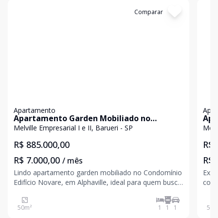
Cód:
9121B02AZ
Comparar
Có
Apartamento
Apa
Apartamento Garden Mobiliado no
Apa
Condomínio Edifício Novare Alphaville
Edi
Melville Empresarial I e II, Barueri - SP
Melvi
R$ 885.000,00
R$ 
R$ 7.000,00
R$ 
/ mês
Lindo apartamento garden mobiliado no Condomínio
Exce
Edifício Novare, em Alphaville, ideal para quem busca
com 
conforto, praticidade e um ambiente moderno em
pron
localização privilegiada. O imóvel conta com 1 amplo
dorm
50
m²
1
1
1
50
m
dormitório com ar condicionado, proporcionando ma
forn