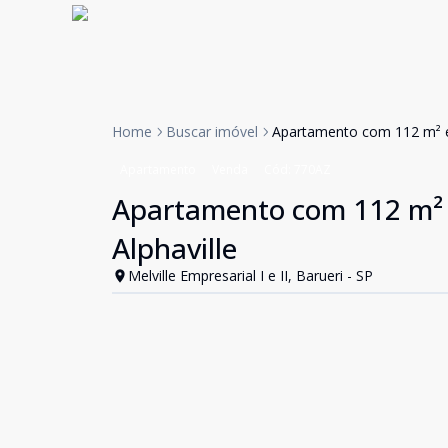
Home
Buscar imóvel
Apartamento com 112 m² e 
Apartamento
Venda
Cód:
770AZ
Apartamento com 112 m² 
Alphaville
Melville Empresarial I e II, Barueri - SP