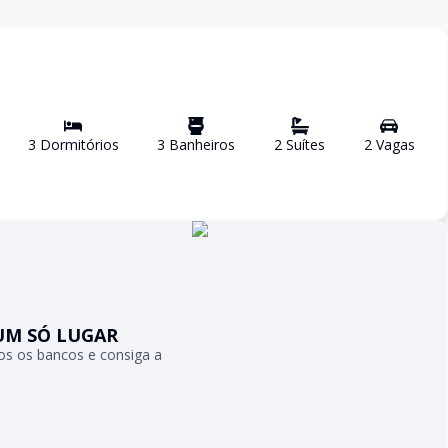
3
Dormitório
s
3
Banheiro
s
2
Suíte
s
2
Vaga
s
UM SÓ LUGAR
s os bancos e consiga a