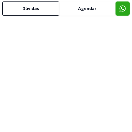
Dúvidas
Agendar
Imóveis semelhantes
Confira imóveis semelhantes