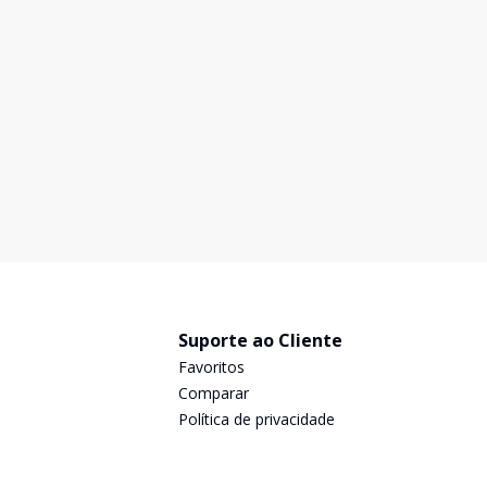
R$ 3.000.000,00
R$ 13.400,00
R$
/ mês
Excelente casa com 302,53 m² de área construída em
Loc
terreno de 307 m², ideal para quem busca espaço,
ofe
conforto e ambientes completos para toda a família. O
inf
imóvel conta com 4 dormitórios, sendo 2 suítes com
Residencial 
302
m²
4
5
2
5
4
closet, além de banheiro no andar superior que
su
sã
Suporte ao Cliente
Favoritos
Comparar
Política de privacidade