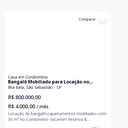
Cód:
9000I01B10
Comparar
Casa em Condomínio
Bangalô Mobiliado para Locação no
Condominio Yacamim Reserva Residencial
Ilha Bela, São Sebastião - SP
- Praia do Curral, Ilhabela
R$ 800.000,00
R$ 4.000,00
/ mês
Locação de bangalôs/apartamentos mobiliados com
50 m² no Condomínio Yacamim Reserva &
Residencial - Praia do Curral, Ilhabela Excelente