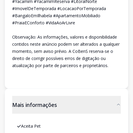
#Yacamim #YacamimReserva #LitoralNorte
#ImovelDeTemporada #LocacaoPorTemporada
#BangaloEmIlhabela #ApartamentoMobiliado
#PraiaEConforto #VidaAoArLivre
Observação: As informações, valores e disponibilidade
contidos neste anúncio podem ser alterados a qualquer
momento, sem aviso prévio. A CoBenS reserva-se o
direito de corrigir possíveis erros de digitação ou
atualização por parte de parceiros e proprietários.
Mais informações
Aceita Pet