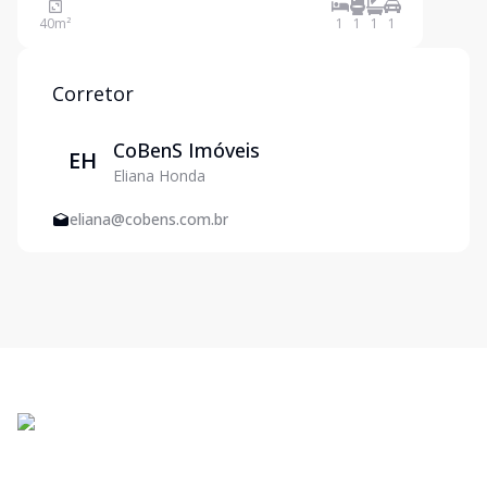
opção para quem busca conforto, privacidade e
40
m²
1
1
1
1
contato com a natureza, em um dos condomínios
mais completos do litora
Corretor
CoBenS Imóveis
EH
Eliana Honda
eliana@cobens.com.br