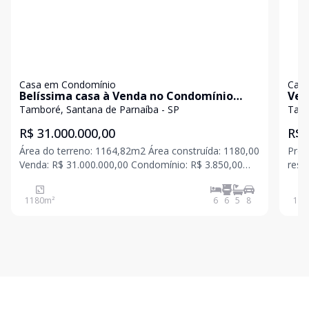
Casa em Condomínio
Casa
Belíssima casa à Venda no Condomínio
Ven
Residencial 3 - Alphaville
Con
Tamboré, Santana de Parnaíba - SP
Tamb
R$ 31.000.000,00
R$ 
Área do terreno: 1164,82m2 Área construída: 1180,00
Proj
Venda: R$ 31.000.000,00 Condomínio: R$ 3.850,00
resi
IPTU: R$ 1570,00 (mensal) Residência de alto padrão
tecn
com três pavimentos, ambientes amplos e projeto
dese
1180
m²
6
6
5
8
123
sofisticado, que alia modernidade, conforto e e
suít
du