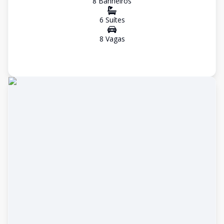
8
Banheiro
s
6
Suíte
s
8
Vaga
s