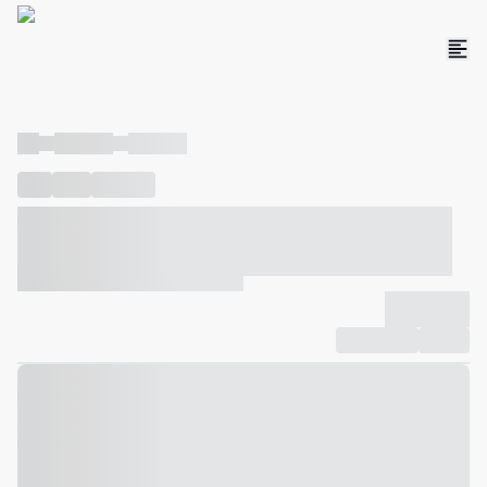
----
----- -----
----- -----
----
-----
---- ------
----- ----- -- ------ ---- ---- -- ----- ----- -----
--- ------
----- ----- -- ------ ----- ----- -- ------
-------------
Compartilhar
Favorito