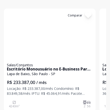
Cód:
9106D02CM
Comparar
Có
Salas/Conjuntos
Sala
Escritório Monousuário no E-Business Park -
Loc
São Paulo (Zona Oeste)
Lapa de Baixo, São Paulo - SP
Lapa
R$ 233.387,00
R$ 
/ mês
Locação: R$ 233.387,00/mês Condomínio: R$
Loca
83.849,58/mês IPTU: R$ 45.064,91/mês Pacote
36.5
mensal: R$ 362.301,49 Imóvel corporativo
mens
monousuário com 4.243,40 m², totalmente
de garagem:
4243
m²
2
56
143
retrofitado, com fachada moderna e recepção
infr