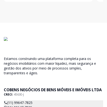
exclusiva localizada em galpão com pé-
equi
Estamos construindo uma plataforma completa para os
negócios imobiliários com maior liquidez, mais segurança e
gestão dos ativos por meio de processos simples,
transparentes e ágeis.
COBENS NEGÓCIOS DE BENS MÓVEIS E IMÓVEIS LTDA
CRECI:
45630-J
(11) 99647-7825