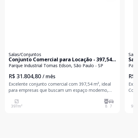
Salas/Conjuntos
Sala
Conjunto Comercial para Locação - 397,54
Sal
m²
loc
Parque Industrial Tomas Edson, São Paulo - SP
Parq
Spa
R$ 31.804,80
R$ 
/ mês
Excelente conjunto comercial com 397,54 m², ideal
Exce
para empresas que buscam um espaço moderno,
Corp
funcional e pronto para ocupação. O imóvel conta
busc
com piso elevado com acabamento em vinílico,
localizaç
397
m²
8
7
94
m
proporcionando praticidade na passagem de
priv
infraestrutura, além de f
conc