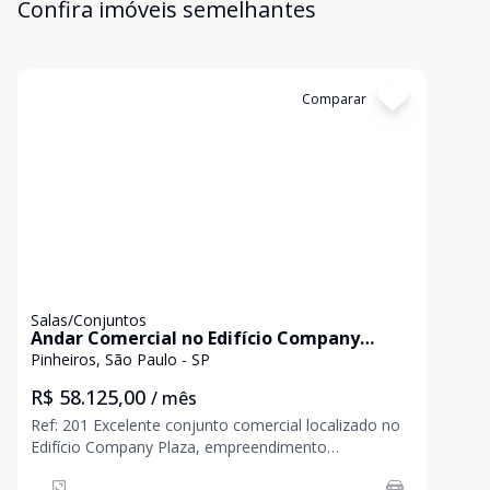
Confira imóveis semelhantes
Cód:
9103L03CM
Comparar
Salas/Conjuntos
Andar Comercial no Edifício Company
Plaza - Butantã, São Paulo
Pinheiros, São Paulo - SP
R$ 58.125,00
/ mês
Ref: 201 Excelente conjunto comercial localizado no
Edifício Company Plaza, empreendimento
corporativo de alto padrão com ar-condicionado