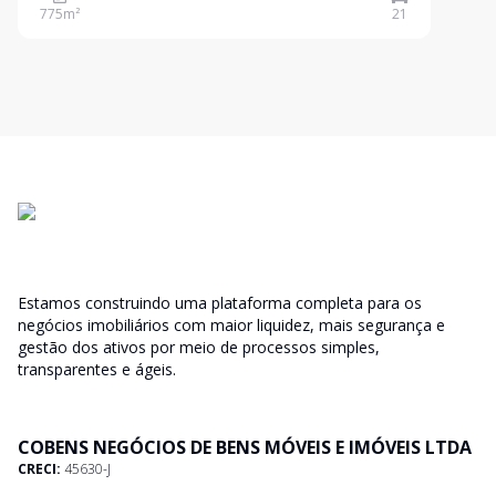
central, gerador full, acessibilidade, heliponto e
775
m²
21
sistemas de alarme e sprinkler recentemente
modernizados. Ideal
Estamos construindo uma plataforma completa para os
negócios imobiliários com maior liquidez, mais segurança e
gestão dos ativos por meio de processos simples,
transparentes e ágeis.
COBENS NEGÓCIOS DE BENS MÓVEIS E IMÓVEIS LTDA
CRECI:
45630-J