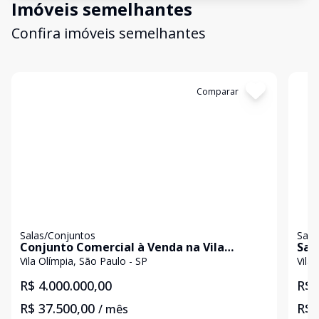
Imóveis semelhantes
Confira imóveis semelhantes
Cód:
9082HAZ
Comparar
Có
Salas/Conjuntos
Sala
Conjunto Comercial à Venda na Vila
Sala 
Olímpia
Off
Vila Olímpia, São Paulo - SP
Vila
R$ 4.000.000,00
R$ 
R$ 37.500,00
R$ 
/ mês