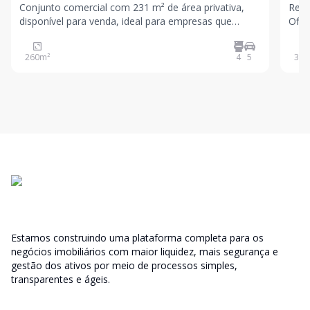
Conjunto comercial com 231 m² de área privativa,
Ref: 309 Excelente conjunto c
disponível para venda, ideal para empresas que
Offi
buscam infraestrutura completa, localização
Card
estratégica e alto padrão corporativo. O imóvel conta
Olím
260
m²
4
5
37
m
com direito a 5 vagas de garagem, copa, banheiros,
comé
sistema
Estamos construindo uma plataforma completa para os
negócios imobiliários com maior liquidez, mais segurança e
gestão dos ativos por meio de processos simples,
transparentes e ágeis.