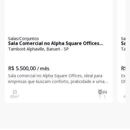
Salas/Conjuntos
Sala
Sala Comercial no Alpha Square Offices
Sal
London Tower - Locação
Alp
Tamboré Alphaville, Barueri - SP
Tamb
R$ 5.500,00
R$ 
/ mês
Sala comercial no Alpha Square Offices, ideal para
Exce
empresas que buscam conforto, praticidade e uma
Offi
localização estratégica em Alphaville. Características
prat
do imóvel: Área total: 85,30 m² 01 banheiro 01 vaga
Alphaville. Característica
85
m²
1
1
47
m
de garagem O empreendimento oferece infr
m² 0