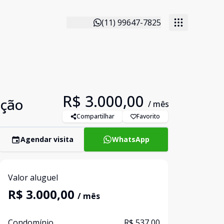
(11) 99647-7825
R$ 3.000,00
ação
/ mês
Compartilhar
Favorito
Agendar visita
WhatsApp
Valor aluguel
R$ 3.000,00
/ mês
Condomínio
R$ 537,00