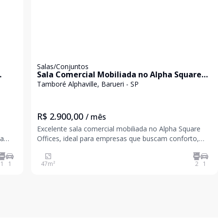
Salas/Conjuntos
Sala Comercial Mobiliada no Alpha Square
Offices - Locação
Tamboré Alphaville, Barueri - SP
R$ 2.900,00
/ mês
a
Excelente sala comercial mobiliada no Alpha Square
ma
Offices, ideal para empresas que buscam conforto,
praticidade e uma localização estratégica em Alphaville.
de
Características do imóvel: Área total: 47,80 m² 02
1
1
47
m²
2
1
banheiros 01 vagas de garagem O empre