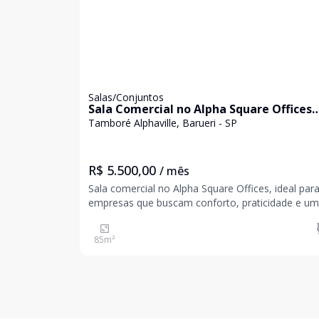
Salas/Conjuntos
Sala Comercial no Alpha Square Offices
London Tower - Locação
Tamboré Alphaville, Barueri - SP
R$ 5.500,00
/ mês
Sala comercial no Alpha Square Offices, ideal par
empresas que buscam conforto, praticidade e u
localização estratégica em Alphaville. Características do
imóvel: Área total: 85,30 m² 01 banheiro 01 vaga 
85
m²
garagem O empreendimento oferece infr