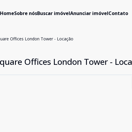
Home
Sobre nós
Buscar imóvel
Anunciar imóvel
Contato
quare Offices London Tower - Locação
Square Offices London Tower - Loc