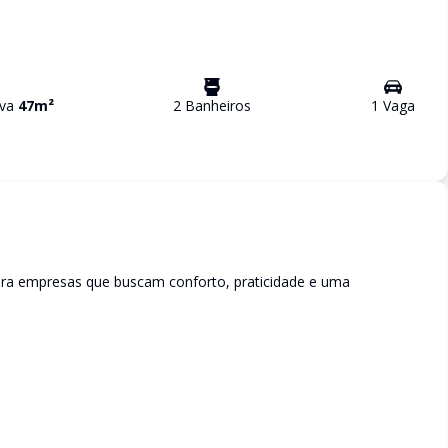
iva
47
m²
2
Banheiro
s
1
Vaga
para empresas que buscam conforto, praticidade e uma