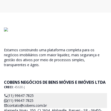
Estamos construindo uma plataforma completa para os
negócios imobiliários com maior liquidez, mais segurança e
gestão dos ativos por meio de processos simples,
transparentes e ágeis.
COBENS NEGÓCIOS DE BENS MÓVEIS E IMÓVEIS LTDA
CRECI:
45630-J
(11) 99647-7825
(11) 99647-7825
contato@cobens.com.br
Alameda Xingu, 350, CJ 2604, Alphaville, Barueri - SP - 06455-