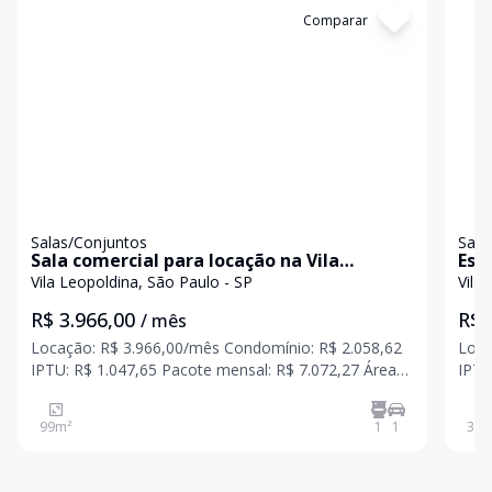
Cód:
9106E02CM
Comparar
Có
Salas/Conjuntos
Sala
Sala comercial para locação na Vila
Esp
Leopoldina
Leo
Vila Leopoldina, São Paulo - SP
Vila
R$ 3.966,00
R$ 
/ mês
Locação: R$ 3.966,00/mês Condomínio: R$ 2.058,62
Loca
IPTU: R$ 1.047,65 Pacote mensal: R$ 7.072,27 Área
IPTU
privativa: 99,15 m² Vagas: 1 Excelente espaço
privativa: 3
corporativo localizado em condomínio fechado, com
escr
99
m²
1
1
336
portaria e segurança 24 horas, recepção
func
compartilhad