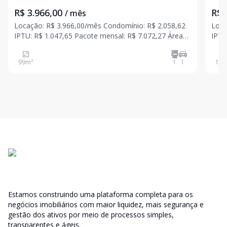
R$ 3.966,00
R$ 
/ mês
Locação: R$ 3.966,00/mês Condomínio: R$ 2.058,62
Loca
IPTU: R$ 1.047,65 Pacote mensal: R$ 7.072,27 Área
IPTU
privativa: 99,15 m² Vagas: 1 Excelente espaço
privati
corporativo localizado em condomínio fechado, com
corp
99
m²
1
1
156
portaria e segurança 24 horas, recepção
port
compartilhad
Estamos construindo uma plataforma completa para os
negócios imobiliários com maior liquidez, mais segurança e
gestão dos ativos por meio de processos simples,
transparentes e ágeis.