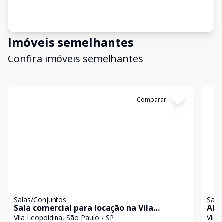
Imóveis semelhantes
Confira imóveis semelhantes
Cód:
9106E02CM
Comparar
Có
Salas/Conjuntos
Sala
Sala comercial para locação na Vila
Alu
Leopoldina
Vil
Vila Leopoldina, São Paulo - SP
Vila